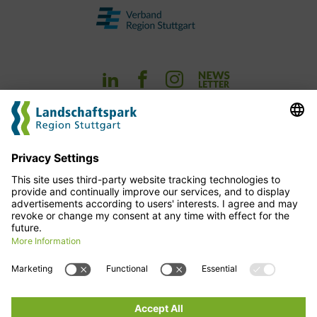
Experience
Planning
cofinance
For more news
Imprint
click here!
Data protection