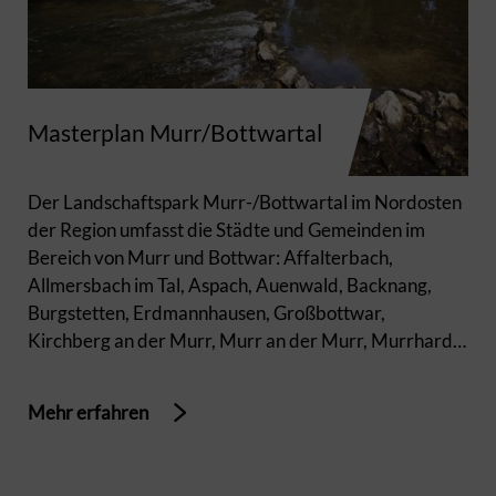
Masterplan Murr/Bottwartal
Der Landschaftspark Murr-/Bottwartal im Nordosten
der Region umfasst die Städte und Gemeinden im
Bereich von Murr und Bottwar: Affalterbach,
Allmersbach im Tal, Aspach, Auenwald, Backnang,
Burgstetten, Erdmannhausen, Großbottwar,
Kirchberg an der Murr, Murr an der Murr, Murrhardt,
Oberstenfeld, Oppenweiler, Steinheim an der Murr,
Sulzbach an der Murr und Weissach im Tal.
Mehr erfahren