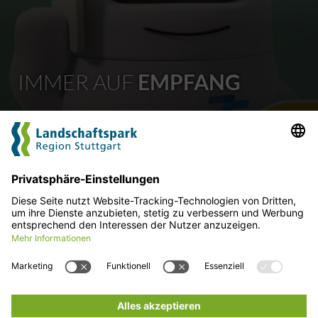
IMMER AUF
EMPFANG
Sie benötigen weitere Informationen, haben Fragen
oder wollen uns etwas mitteilen? Dann melden Sie sich
gerne. Wir freuen uns über Ihre Nachricht.
Kontaktieren Sie uns
Für mehr News
hier entlang!