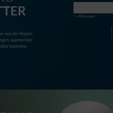
TTER
* = Pflichtfeld
er aus der Region
tungen, spannendes
tter kostenlos