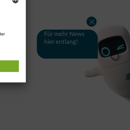
Für mehr News
hier entlang!