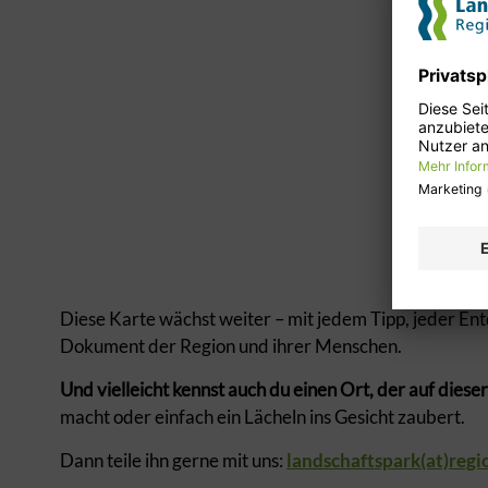
Diese Karte wächst weiter – mit jedem Tipp, jeder Ent
Dokument der Region und ihrer Menschen.
Und vielleicht kennst auch du einen Ort, der auf diese
macht oder einfach ein Lächeln ins Gesicht zaubert.
Dann teile ihn gerne mit uns:
landschaftspark(at)regi