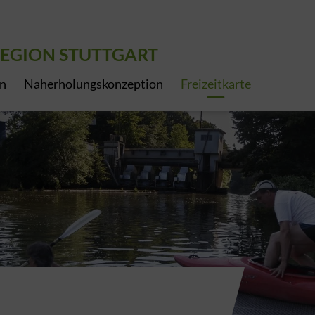
EGION STUTTGART
en
Naherholungskonzeption
Freizeitkarte