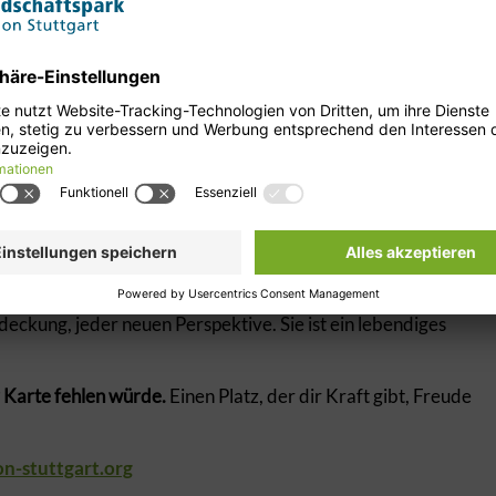
deckung, jeder neuen Perspektive. Sie ist ein lebendiges
r Karte fehlen würde.
Einen Platz, der dir Kraft gibt, Freude
on-stuttgart.org