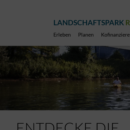
LANDSCHAFTSPARK
R
Erleben
Planen
Kofinanzier
ENTDECKE DIE