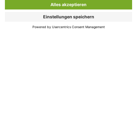
hier entlang!
Erleben
Planen
Kofinanzieren
Impressum
Datenschutz
Barrierefreiheitserklärung