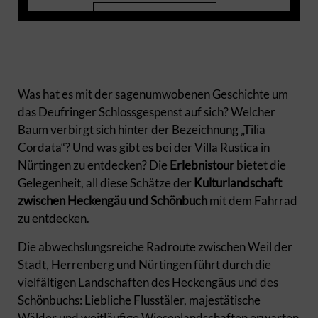
Mehr Informationen
Akzeptieren
powered by
Usercentrics Consent Management
Was hat es mit der sagenumwobenen Geschichte um
Platform
das Deufringer Schlossgespenst auf sich? Welcher
Baum verbirgt sich hinter der Bezeichnung „Tilia
Cordata“? Und was gibt es bei der Villa Rustica in
Nürtingen zu entdecken? Die
Erlebnistour
bietet die
Gelegenheit, all diese Schätze der
Kulturlandschaft
zwischen Heckengäu und Schönbuch
mit dem Fahrrad
zu entdecken.
Die abwechslungsreiche Radroute zwischen Weil der
Stadt, Herrenberg und Nürtingen führt durch die
vielfältigen Landschaften des Heckengäus und des
Schönbuchs: Liebliche Flusstäler, majestätische
Wälder und weitläufige Wiesenlandschaften erwarten