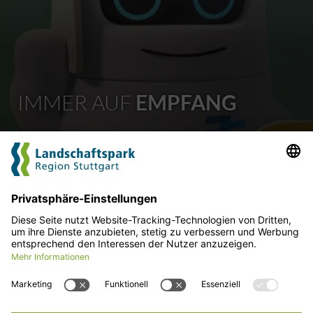
IMMER AUF
EMPFANG
Sie benötigen weitere Informationen, haben Fragen
oder wollen uns etwas mitteilen? Dann melden Sie sich
gerne. Wir freuen uns über Ihre Nachricht.
Kontaktieren Sie uns
Für mehr News